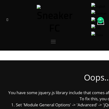
Oops..
You have some jquery.js library include that comes afte
To fix this, you 
1. Set 'Module General Options' -> 'Advanced' -> 'jQue