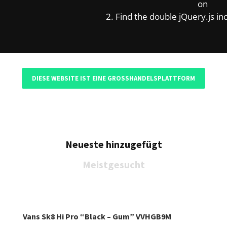
on
2. Find the double jQuery.js inc
Mein Konto
DIESE WEBSITE IST EINE GROSSHANDELSPLATTFORM
Neueste hinzugefügt
Meistgesucht
Vans Sk8 Hi Pro “Black – Gum” VVHGB9M