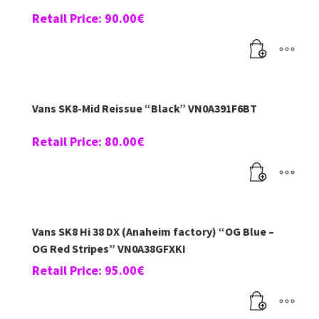
Retail Price:
90.00
€
Vans SK8-Mid Reissue “Black” VN0A391F6BT
Retail Price:
80.00
€
Vans SK8 Hi 38 DX (Anaheim factory) “OG Blue –
OG Red Stripes” VN0A38GFXKI
Retail Price:
95.00
€